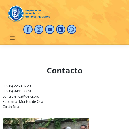
Saltar
al
contenido
Contacto
(+506) 2253 0229
(+506) 8941 0078
contactenos@deicr.org
Sabanilla, Montes de Oca
Costa Rica